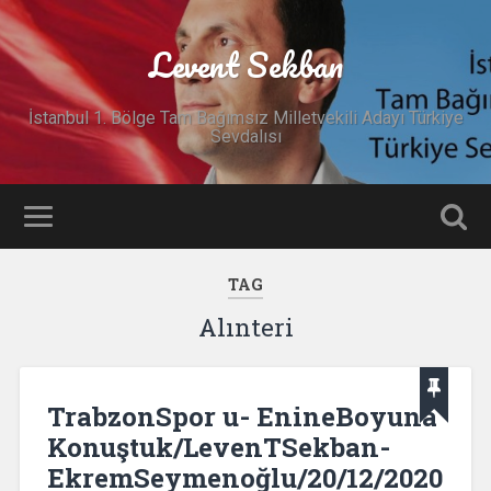
Levent Sekban
İstanbul 1. Bölge Tam Bağımsız Milletvekili Adayı Türkiye
Sevdalısı
TAG
Alınteri
TrabzonSpor u- EnineBoyuna
Konuştuk/LevenTSekban-
EkremSeymenoğlu/20/12/2020