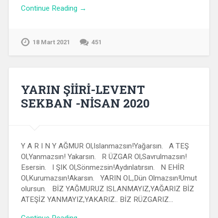
Continue Reading →
18 Mart 2021
451
YARIN ŞİİRİ-LEVENT
SEKBAN -NİSAN 2020
Y A R I N Y AĞMUR Ol,Islanmazsın!Yağarsın. A TEŞ
Ol,Yanmazsın! Yakarsın. R ÜZGAR Ol,Savrulmazsın!
Esersin. I ŞIK Ol,Sönmezsin!Aydınlatırsın. N EHİR
Ol,Kurumazsın!Akarsın. YARIN OL,Dün Olmazsın!Umut
olursun. BİZ YAĞMURUZ ISLANMAYIZ,YAĞARIZ BİZ
ATEŞİZ YANMAYIZ,YAKARIZ.. BİZ RÜZGARIZ…