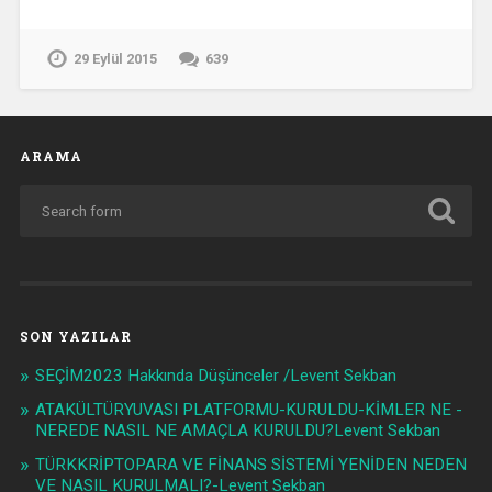
29 Eylül 2015
639
ARAMA
SON YAZILAR
SEÇİM2023 Hakkında Düşünceler /Levent Sekban
ATAKÜLTÜRYUVASI PLATFORMU-KURULDU-KİMLER NE -
NEREDE NASIL NE AMAÇLA KURULDU?Levent Sekban
TÜRKKRİPTOPARA VE FİNANS SİSTEMİ YENİDEN NEDEN
VE NASIL KURULMALI?-Levent Sekban