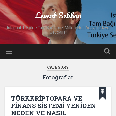
Levent Sekban
İstanbul 1. Bölge Tam Bağımsız Milletvekili Adayı Türkiye
Sevdalısı
CATEGORY
Fotoğraflar
TÜRKKRİPTOPARA VE
FİNANS SİSTEMİ YENİDEN
NEDEN VE NASIL