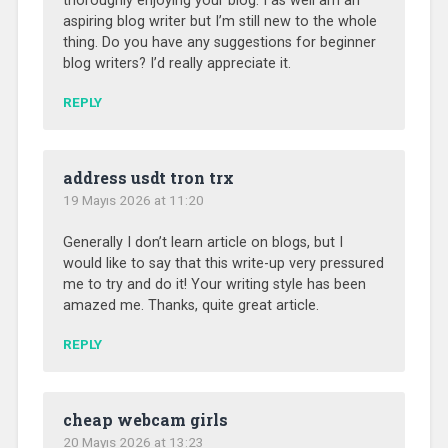
thoroughly enjoying your blog. I as well am an
aspiring blog writer but I’m still new to the whole
thing. Do you have any suggestions for beginner
blog writers? I’d really appreciate it.
REPLY
address usdt tron trx
19 Mayıs 2026 at 11:20
Generally I don’t learn article on blogs, but I
would like to say that this write-up very pressured
me to try and do it! Your writing style has been
amazed me. Thanks, quite great article.
REPLY
cheap webcam girls
20 Mayıs 2026 at 13:23