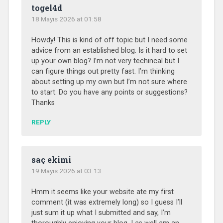
togel4d
18 Mayıs 2026 at 01:58
Howdy! This is kind of off topic but I need some
advice from an established blog. Is it hard to set
up your own blog? I’m not very techincal but I
can figure things out pretty fast. I’m thinking
about setting up my own but I’m not sure where
to start. Do you have any points or suggestions?
Thanks
REPLY
saç ekimi
19 Mayıs 2026 at 03:13
Hmm it seems like your website ate my first
comment (it was extremely long) so I guess I’ll
just sum it up what I submitted and say, I’m