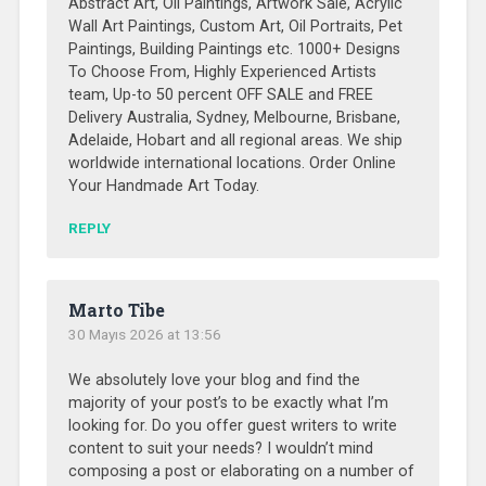
Abstract Art, Oil Paintings, Artwork Sale, Acrylic
Wall Art Paintings, Custom Art, Oil Portraits, Pet
Paintings, Building Paintings etc. 1000+ Designs
To Choose From, Highly Experienced Artists
team, Up-to 50 percent OFF SALE and FREE
Delivery Australia, Sydney, Melbourne, Brisbane,
Adelaide, Hobart and all regional areas. We ship
worldwide international locations. Order Online
Your Handmade Art Today.
REPLY
Marto Tibe
30 Mayıs 2026 at 13:56
We absolutely love your blog and find the
majority of your post’s to be exactly what I’m
looking for. Do you offer guest writers to write
content to suit your needs? I wouldn’t mind
composing a post or elaborating on a number of