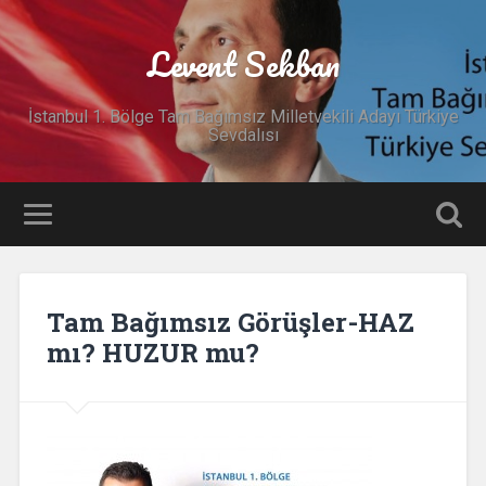
Levent Sekban
İstanbul 1. Bölge Tam Bağımsız Milletvekili Adayı Türkiye
Sevdalısı
Tam Bağımsız Görüşler-HAZ
mı? HUZUR mu?