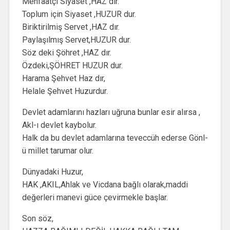
Menfaatçi Siyaset ,HAZ dır.
Toplum için Siyaset ,HUZUR dur.
Biriktirilmiş Servet ,HAZ dır.
Paylaşılmış Servet,HUZUR dur.
Söz deki Şöhret ,HAZ dır.
Özdeki,ŞÖHRET HUZUR dur.
Harama Şehvet Haz dır,
Helale Şehvet Huzurdur.
Devlet adamlarını hazları uğruna bunlar esir alırsa ,
Akl-ı devlet kaybolur.
Halk da bu devlet adamlarına teveccüh ederse Gönl-
ü millet tarumar olur.
Dünyadaki Huzur,
HAK ,AKIL,Ahlak ve Vicdana bağlı olarak,maddi
değerleri manevi güce çevirmekle başlar.
Son söz,