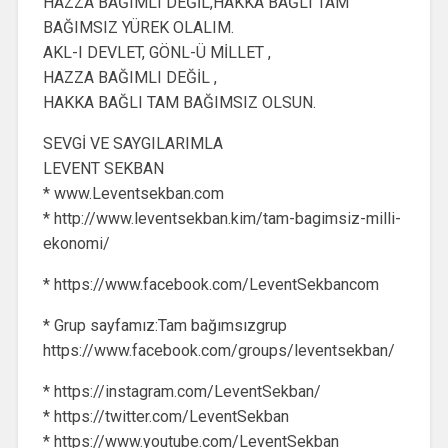
HAZZA BAĞIMLI DEĞİL,HAKKA BAĞLI TAM
BAĞIMSIZ YÜREK OLALIM.
AKL-I DEVLET, GÖNL-Ü MİLLET ,
HAZZA BAĞIMLI DEĞİL ,
HAKKA BAĞLI TAM BAĞIMSIZ OLSUN.
SEVGİ VE SAYGILARIMLA
LEVENT SEKBAN
* www.Leventsekban.com
* http://www.leventsekban.kim/tam-bagimsiz-milli-
ekonomi/
* https://www.facebook.com/LeventSekbancom
* Grup sayfamız:Tam bağımsızgrup
https://www.facebook.com/groups/leventsekban/
* https://instagram.com/LeventSekban/
* https://twitter.com/LeventSekban
* https://www.youtube.com/LeventSekban