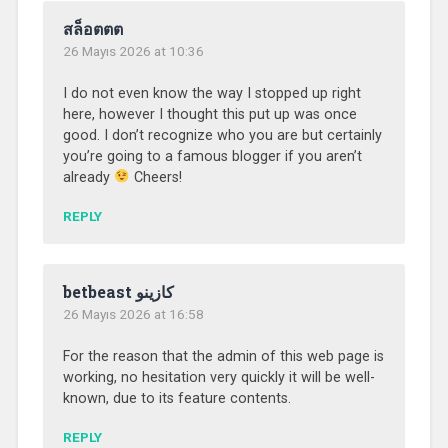
สล็อตตต
26 Mayıs 2026 at 10:36
I do not even know the way I stopped up right
here, however I thought this put up was once
good. I don’t recognize who you are but certainly
you’re going to a famous blogger if you aren’t
already
Cheers!
REPLY
betbeast كازينو
26 Mayıs 2026 at 16:58
For the reason that the admin of this web page is
working, no hesitation very quickly it will be well-
known, due to its feature contents.
REPLY