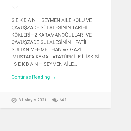
S E K B A N – SEYMEN AİLE KOLU VE
ÇAVUŞZADE SÜLALESİNİN TARİHİ
KÖKLERİ—2 KARAMANOĞULLARI VE
ÇAVUŞZADE SÜLALESİNİN –FATİH
SULTAN MEHMET HAN ve GAZİ
kaniz-
MUSTAFA KEMAL ATATÜRK İLE İLİŞKİSİ
S E K B A N – SEYMEN AİLE…
Continue Reading →
31 Mayıs 2021
662