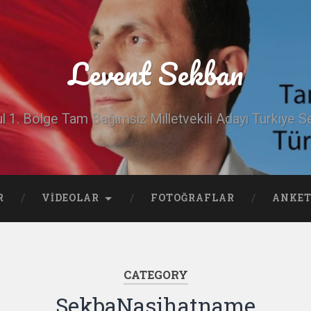
Levent Sekban
ul 1. Bölge Tam Bağımsız Milletvekili Adayı Türkiye Se
R
VIDEOLAR
FOTOĞRAFLAR
ANKET
CATEGORY
SekbaNasihatname