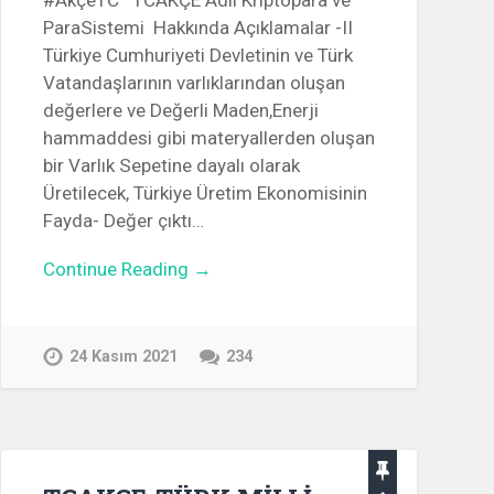
#AkçeTC TCAKÇE Adlı Kriptopara ve
ParaSistemi Hakkında Açıklamalar -II
Türkiye Cumhuriyeti Devletinin ve Türk
Vatandaşlarının varlıklarından oluşan
değerlere ve Değerli Maden,Enerji
hammaddesi gibi materyallerden oluşan
bir Varlık Sepetine dayalı olarak
Üretilecek, Türkiye Üretim Ekonomisinin
Fayda- Değer çıktı…
Continue Reading →
24 Kasım 2021
234