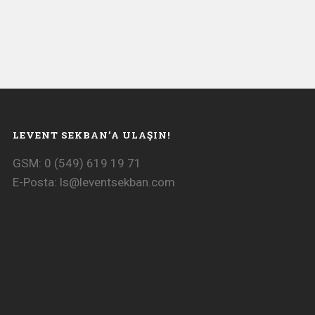
LEVENT SEKBAN’A ULAŞIN!
GSM: 0 (549) 619 19 71
E-Posta:
ls@leventsekban.com