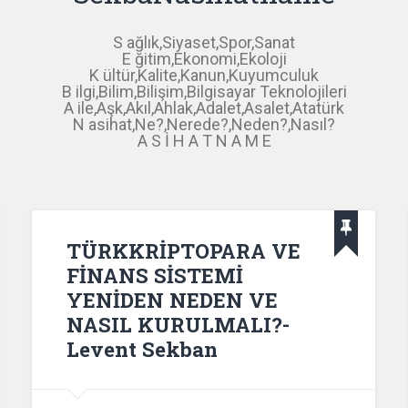
S ağlık,Siyaset,Spor,Sanat
E ğitim,Ekonomi,Ekoloji
K ültür,Kalite,Kanun,Kuyumculuk
B ilgi,Bilim,Bilişim,Bilgisayar Teknolojileri
A ile,Aşk,Akıl,Ahlak,Adalet,Asalet,Atatürk
N asihat,Ne?,Nerede?,Neden?,Nasıl?
A S İ H A T N A M E
TÜRKKRİPTOPARA VE
FİNANS SİSTEMİ
YENİDEN NEDEN VE
NASIL KURULMALI?-
Levent Sekban