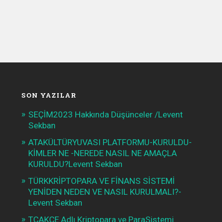
SON YAZILAR
SEÇİM2023 Hakkında Düşünceler /Levent
Sekban
ATAKÜLTÜRYUVASI PLATFORMU-KURULDU-
KİMLER NE -NEREDE NASIL NE AMAÇLA
KURULDU?Levent Sekban
TÜRKKRİPTOPARA VE FİNANS SİSTEMİ
YENİDEN NEDEN VE NASIL KURULMALI?-
Levent Sekban
TCAKÇE Adlı Kriptopara ve ParaSistemi