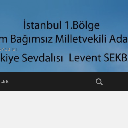
vdalısı
LER