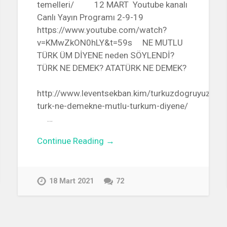
temelleri/ 12 MART Youtube kanalı
Canlı Yayın Programı 2-9-19
https://www.youtube.com/watch?
v=KMwZkON0hLY&t=59s NE MUTLU
TÜRK ÜM DİYENE neden SÖYLENDİ?
TÜRK NE DEMEK? ATATÜRK NE DEMEK?
http://www.leventsekban.kim/turkuzdogruyuzcalis
turk-ne-demekne-mutlu-turkum-diyene/
…
Continue Reading →
18 Mart 2021
72