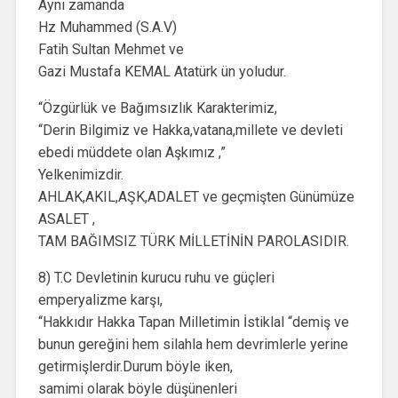
Aynı zamanda
Hz Muhammed (S.A.V)
Fatih Sultan Mehmet ve
Gazi Mustafa KEMAL Atatürk ün yoludur.
“Özgürlük ve Bağımsızlık Karakterimiz,
“Derin Bilgimiz ve Hakka,vatana,millete ve devleti
ebedi müddete olan Aşkımız ,”
Yelkenimizdir.
AHLAK,AKIL,AŞK,ADALET ve geçmişten Günümüze
ASALET ,
TAM BAĞIMSIZ TÜRK MİLLETİNİN PAROLASIDIR.
8) T.C Devletinin kurucu ruhu ve güçleri
emperyalizme karşı,
“Hakkıdır Hakka Tapan Milletimin İstiklal “demiş ve
bunun gereğini hem silahla hem devrimlerle yerine
getirmişlerdir.Durum böyle iken,
samimi olarak böyle düşünenleri