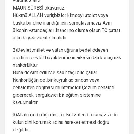
veremez.Bkz
MAUN SÜRESİ okuyunuz.
Hükmü ALLAH verir,bizler kimseyi ateist veya
başka bir dine inandığı için sorgulayamayız.Aynı
ülkenin vatandaşları ,inancı ne olursa olsun TC çatısı
altında yek vücut olmalıdır.
2)Devlet ,millet ve vatan uğruna bedel ödeyen
merhum devlet büyüklerimizin arkasından konuşmak
nankörlüktür.
Buna devam edilirse sabır taşı bile çatlar.
Nankörlüğün de ,bir kuyruk acısından veya
cehaletten doğması muhtemeldir.Çözüm cehaleti
giderecek sorgulayıcı bir eğitim sistemine
kavuşmaktır.
3)Allahın indirdiği dini ,bir Kul zaten bozamaz ve bir
kulun dini korumak adına hareket etmesi doğru
değildir.