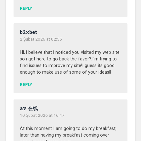
REPLY
b2xbet
2 Şubat 2026 at 02:55
Hi, i believe that i noticed you visited my web site
so i got here to go back the favor?.I’m trying to
find issues to improve my site!I guess its good
enough to make use of some of your ideas!!
REPLY
av 在线
10 Şubat 2026 at 16:47
At this moment I am going to do my breakfast,
later than having my breakfast coming over