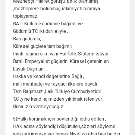
Mezhepçi Hilafet görüşü, birlik olamamış
,mezheplere bölünmüş islamiyeti biraraya
toplayamaz.
BATI Kültürü,kendisine bağımlı ve
Güdümlü TC iktidarı eliyle ,
Batı güdümlü,
Küresel güçlere tam bağımlı
Ilımlı İslami rejim yani Halifelik Sistemi istiyor.
Batılı Emperyalist güçlerin ,Küresel çetenin en
büyük Düşmanı ,
Hakka ve kendi değerlerine Bağlı ,
milli menfaatçi ve faydacı ilkelere dayalı
Tam Bağımsız ,Laik Türkiye Cumhuriyetidir.
T.C ,yine kendi içimizden yıkılmak isteniyor.
Buna izin vermeyeceğiz.
5)Halkı korumak için söylendiği iddia edilen ,
HAK adına söylendiği düşünülen,sözleri söyleme
yetkisi kimseye verilemez,Niyet iyi olsa bile bu din