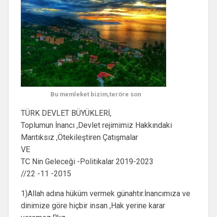
Bu memleket bizim,teröre son
TÜRK DEVLET BÜYÜKLERİ,
Toplumun İnancı ,Devlet rejimimiz Hakkındaki
Mantıksız ,Ötekileştiren Çatışmalar
VE
TC Nin Geleceği -Politikalar 2019-2023
//22 -11 -2015
1)Allah adına hüküm vermek günahtır.İnancımıza ve
dinimize göre hiçbir insan ,Hak yerine karar