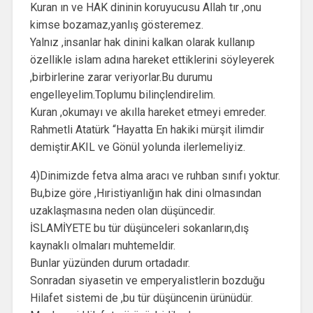
Kuran ın ve HAK dininin koruyucusu Allah tır ,onu
kimse bozamaz,yanlış gösteremez.
Yalnız ,insanlar hak dinini kalkan olarak kullanıp
özellikle islam adına hareket ettiklerini söyleyerek
,birbirlerine zarar veriyorlar.Bu durumu
engelleyelim.Toplumu bilinçlendirelim.
Kuran ,okumayı ve akılla hareket etmeyi emreder.
Rahmetli Atatürk “Hayatta En hakiki mürşit ilimdir
demiştir.AKIL ve Gönül yolunda ilerlemeliyiz.
4)Dinimizde fetva alma aracı ve ruhban sınıfı yoktur.
Bu,bize göre ,Hıristiyanlığın hak dini olmasından
uzaklaşmasına neden olan düşüncedir.
İSLAMİYETE bu tür düşünceleri sokanların,dış
kaynaklı olmaları muhtemeldir.
Bunlar yüzünden durum ortadadır.
Sonradan siyasetin ve emperyalistlerin bozduğu
Hilafet sistemi de ,bu tür düşüncenin ürünüdür.