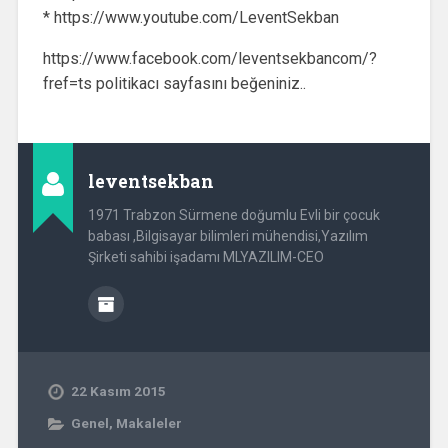
* https://www.youtube.com/LeventSekban
https://www.facebook.com/leventsekbancom/?
fref=ts politikacı sayfasını beğeniniz..
leventsekban
1971 Trabzon Sürmene doğumlu Evli bir çocuk
babası ,Bilgisayar bilimleri mühendisi,Yazılım
Şirketi sahibi işadamı MLYAZILIM-CEO
22 Kasım 2015
Genel
,
Makaleler