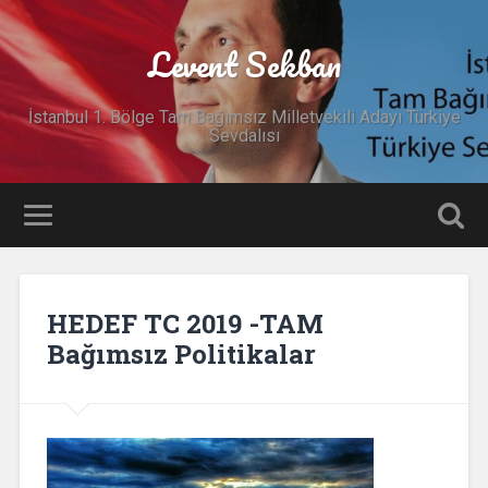
Levent Sekban
İstanbul 1. Bölge Tam Bağımsız Milletvekili Adayı Türkiye
Sevdalısı
HEDEF TC 2019 -TAM
Bağımsız Politikalar