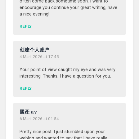
often come back sometime soon. I want to
encourage you continue your great writing, have
a nice evening!
REPLY
创建个人账户
4 Mart 2026 at 17:45
Your point of view caught my eye and was very
interesting. Thanks. I have a question for you.
REPLY
國產 av
6 Mart 2026 at 01:54
Pretty nice post. I just stumbled upon your
weblog and wanted to say that I have really