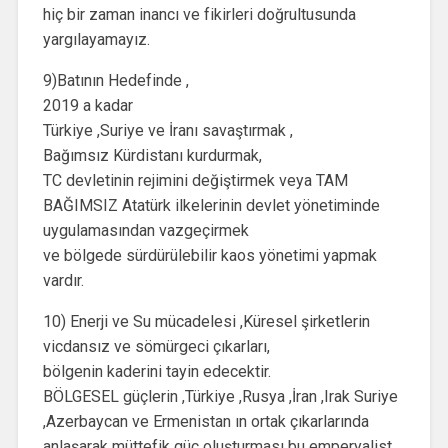
hiç bir zaman inancı ve fikirleri doğrultusunda
yargılayamayız.
9)Batının Hedefinde ,
2019 a kadar
Türkiye ,Suriye ve İranı savaştırmak ,
Bağımsız Kürdistanı kurdurmak,
TC devletinin rejimini değiştirmek veya TAM
BAĞIMSIZ Atatürk ilkelerinin devlet yönetiminde
uygulamasından vazgeçirmek
ve bölgede sürdürülebilir kaos yönetimi yapmak
vardır.
10) Enerji ve Su mücadelesi ,Küresel şirketlerin
vicdansız ve sömürgeci çıkarları,
bölgenin kaderini tayin edecektir.
BÖLGESEL güçlerin ,Türkiye ,Rusya ,İran ,Irak Suriye
,Azerbaycan ve Ermenistan ın ortak çıkarlarında
anlaşarak müttefik güç oluşturması bu emperyalist