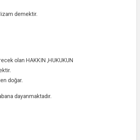
Nizam demektir.
sürecek olan HAKKIN ,HUKUKUN
ktir.
ten doğar.
abana dayanmaktadır.