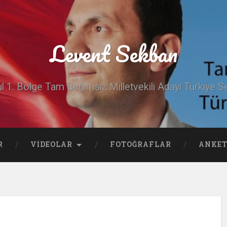
Levent Sekban
ul 1. Bölge Tam Bağımsız Milletvekili Adayı Türkiye Se
R
VIDEOLAR
FOTOĞRAFLAR
ANKET