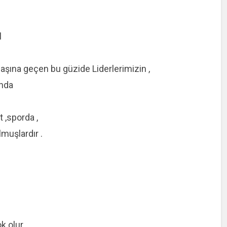
l
şına geçen bu güzide Liderlerimizin ,
ında
 ,sporda ,
muşlardır .
k olur.