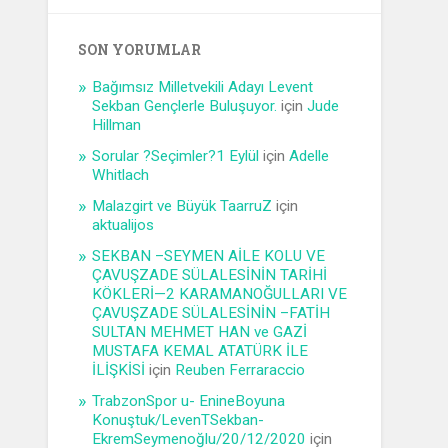
SON YORUMLAR
Bağımsız Milletvekili Adayı Levent
Sekban Gençlerle Buluşuyor.
için
Jude
Hillman
Sorular ?Seçimler?1 Eylül
için
Adelle
Whitlach
Malazgirt ve Büyük TaarruZ
için
aktualijos
SEKBAN –SEYMEN AİLE KOLU VE
ÇAVUŞZADE SÜLALESİNİN TARİHİ
KÖKLERİ—2 KARAMANOĞULLARI VE
ÇAVUŞZADE SÜLALESİNİN –FATİH
SULTAN MEHMET HAN ve GAZİ
MUSTAFA KEMAL ATATÜRK İLE
İLİŞKİSİ
için
Reuben Ferraraccio
TrabzonSpor u- EnineBoyuna
Konuştuk/LevenTSekban-
EkremSeymenoğlu/20/12/2020
için