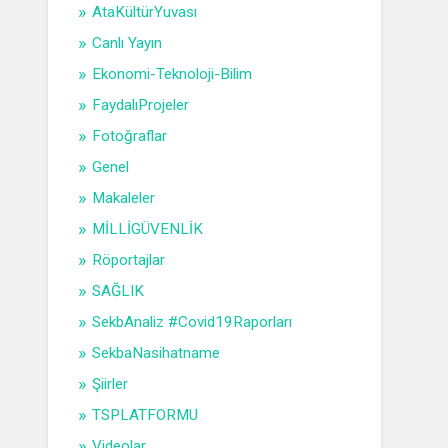
AtaKültürYuvası
Canlı Yayın
Ekonomi-Teknoloji-Bilim
FaydalıProjeler
Fotoğraflar
Genel
Makaleler
MİLLİGÜVENLİK
Röportajlar
SAĞLIK
SekbAnaliz #Covid19Raporları
SekbaNasihatname
Şiirler
TSPLATFORMU
Videolar