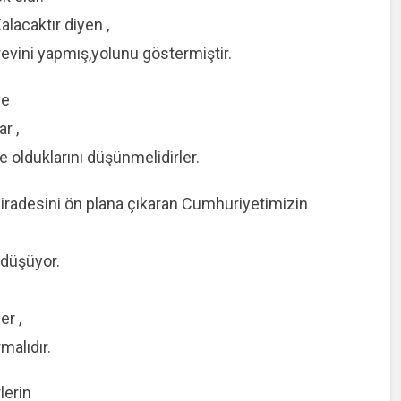
lacaktır diyen ,
vini yapmış,yolunu göstermiştir.
ve
r ,
e olduklarını düşünmelidirler.
z iradesini ön plana çıkaran Cumhuriyetimizin
 düşüyor.
er ,
malıdır.
lerin