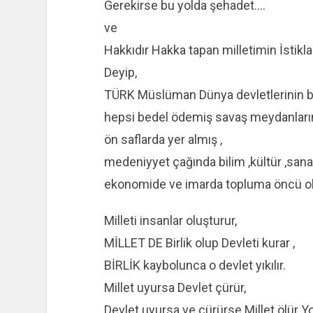
Gerekirse bu yolda şehadet….
ve
Hakkıdır Hakka tapan milletimin İstikla
Deyip,
TÜRK Müslüman Dünya devletlerinin ba
hepsi bedel ödemiş savaş meydanlar
ön saflarda yer almış ,
medeniyyet çağında bilim ,kültür ,sanat
ekonomide ve imarda topluma öncü ol
Milleti insanlar oluşturur,
MİLLET DE Birlik olup Devleti kurar ,
BİRLİK kaybolunca o devlet yıkılır.
Millet uyursa Devlet çürür,
Devlet uyursa ve çürürse Millet ölür Yo