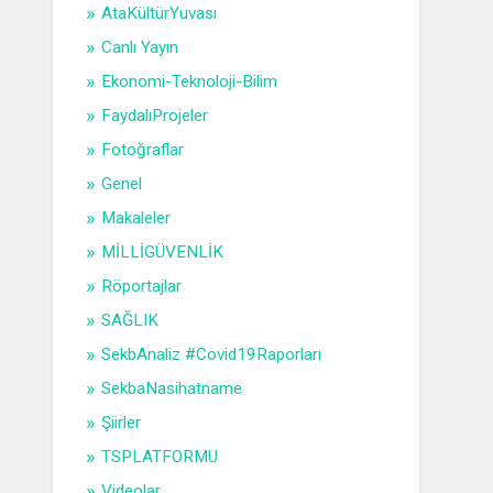
AtaKültürYuvası
Canlı Yayın
Ekonomi-Teknoloji-Bilim
FaydalıProjeler
Fotoğraflar
Genel
Makaleler
MİLLİGÜVENLİK
Röportajlar
SAĞLIK
SekbAnaliz #Covid19Raporları
SekbaNasihatname
Şiirler
TSPLATFORMU
Videolar