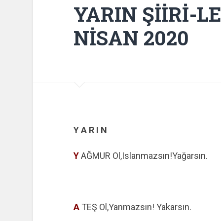
YARIN ŞİİRİ-L
NİSAN 2020
Y A R I N
Y
AĞMUR Ol,Islanmazsın!Yağarsın.
A
TEŞ Ol,Yanmazsın! Yakarsın.