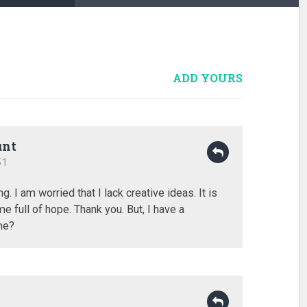
ADD YOURS
unt
51
g. I am worried that I lack creative ideas. It is
e full of hope. Thank you. But, I have a
me?