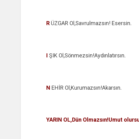
R
ÜZGAR Ol,Savrulmazsın! Esersin.
I
ŞIK Ol,Sönmezsin!Aydınlatırsın.
N
EHİR Ol,Kurumazsın!Akarsın.
YARIN OL,Dün Olmazsın!Umut olursu