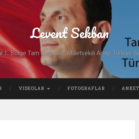
Levent Sekban
ul 1. Bölge Tam Bağımsız Milletvekili Adayı Türkiye Se
R
VIDEOLAR
FOTOĞRAFLAR
ANKET