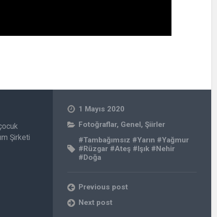
1 Mayıs 2020
Fotoğraflar
,
Genel
,
Şiirler
 çocuk
ım Şirketi
#Tambağımsız #Yarın #Yağmur
#Rüzgar #Ateş #Işık #Nehir
#Doğa
Previous post
Next post