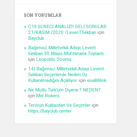
SON YORUMLAR
C19 SÜRECİ ANALİZİ! DELİ SORULAR
21/KASIM /2020 /LevenTSekban
için
Bayclub
Bağımsız Milletvekili Adayı Levent
Sekban 30 Mayıs Muhtarlarla Toplantı
için
Leopoldo Dooms
14) Bağımsız Milletvekili Adayı Levent
Sekban Seçimlerde Neden Oy
Kullanılmadığını Açıklıyor.
için
viva88link
Ne Mutlu Türk’üm Diyene.? NEDEN?
için
Mel Rickers
Terörün Kuklacıları Ve Seçimler
için
https://bayclub.center