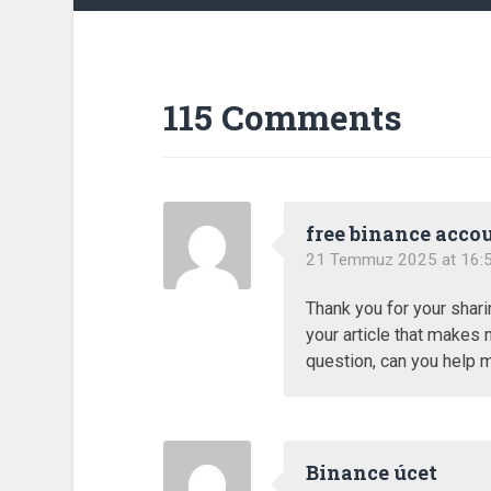
115 Comments
free binance acco
21 Temmuz 2025 at 16:
Thank you for your sharin
your article that makes m
question, can you help 
Binance úcet