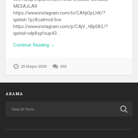
MESAJLAR
https://www.instagram.com/tv/CAfijiOpLhK/?
igshid=1pz8zatmc65rw
https://www.instagram.com/p/CAjV_tBpE82/?
igshid=vdp8spfsup43…
Continue Reading →
25 Mayıs 2020
303
ARAMA