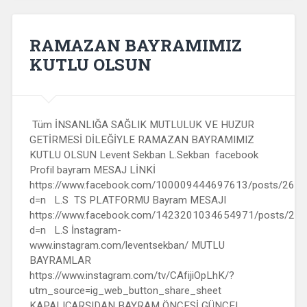
RAMAZAN BAYRAMIMIZ
KUTLU OLSUN
Tüm İNSANLIĞA SAĞLIK MUTLULUK VE HUZUR
GETİRMESİ DİLEĞİYLE RAMAZAN BAYRAMIMIZ
KUTLU OLSUN Levent Sekban L.Sekban facebook
Profil bayram MESAJ LİNKİ
https://www.facebook.com/100009444697613/posts/26
d=n L.S TS PLATFORMU Bayram MESAJI
https://www.facebook.com/1423201034654971/posts/2
d=n L.S İnstagram-
www.instagram.com/leventsekban/ MUTLU
BAYRAMLAR
https://www.instagram.com/tv/CAfijiOpLhK/?
utm_source=ig_web_button_share_sheet
KAPALIÇARŞIDAN BAYRAM ÖNCESİ GÜNCEL