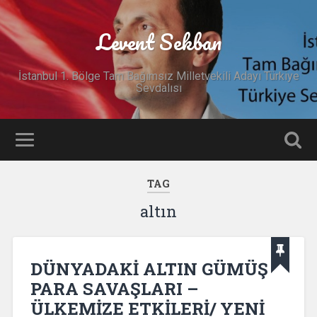
Levent Sekban
İstanbul 1. Bölge Tam Bağımsız Milletvekili Adayı Türkiye
Sevdalısı
TAG
altın
DÜNYADAKİ ALTIN GÜMÜŞ
PARA SAVAŞLARI –
ÜLKEMİZE ETKİLERİ/ YENİ