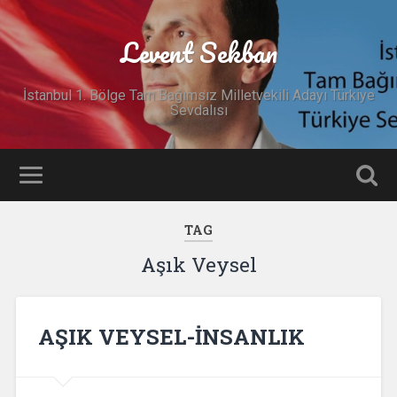
Levent Sekban
İstanbul 1. Bölge Tam Bağımsız Milletvekili Adayı Türkiye
Sevdalısı
TAG
Aşık Veysel
AŞIK VEYSEL-İNSANLIK