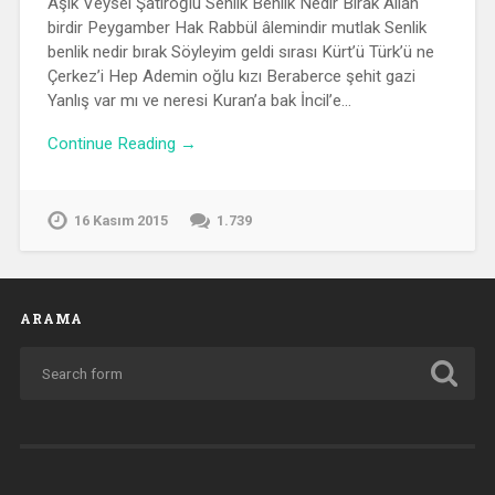
Aşık Veysel Şatıroğlu Senlik Benlik Nedir Bırak Allah
birdir Peygamber Hak Rabbül âlemindir mutlak Senlik
benlik nedir bırak Söyleyim geldi sırası Kürt’ü Türk’ü ne
Çerkez’i Hep Ademin oğlu kızı Beraberce şehit gazi
Yanlış var mı ve neresi Kuran’a bak İncil’e…
Continue Reading →
16 Kasım 2015
1.739
ARAMA