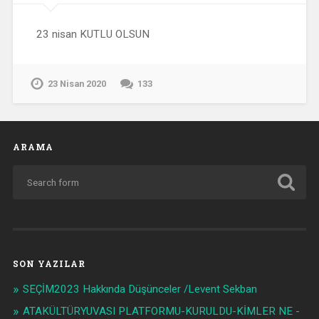
23 nisan KUTLU OLSUN
23 Nisan 2020
133
ARAMA
SON YAZILAR
SEÇİM2023 Hakkında Düşünceler /Levent Sekban
ATAKÜLTÜRYUVASI PLATFORMU-KURULDU-KİMLER NE -