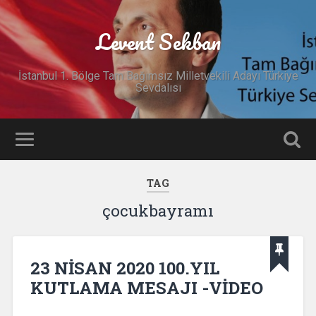
Levent Sekban
İstanbul 1. Bölge Tam Bağımsız Milletvekili Adayı Türkiye
Sevdalısı
TAG
çocukbayramı
23 NİSAN 2020 100.YIL
KUTLAMA MESAJI -VİDEO