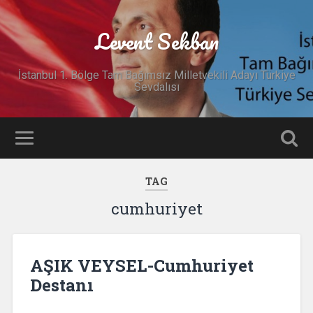
Levent Sekban
İstanbul 1. Bölge Tam Bağımsız Milletvekili Adayı Türkiye
Sevdalısı
TAG
cumhuriyet
AŞIK VEYSEL-Cumhuriyet
Destanı