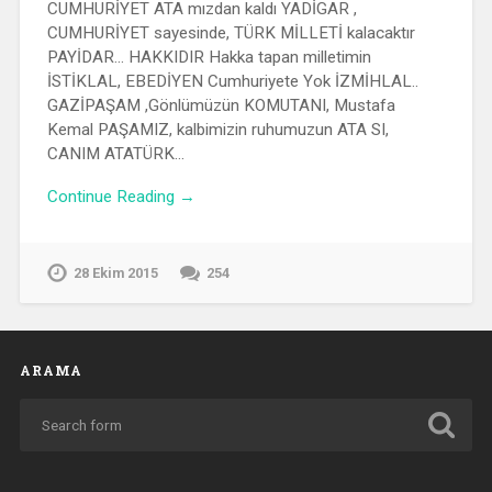
CUMHURİYET ATA mızdan kaldı YADİGAR ,
CUMHURİYET sayesinde, TÜRK MİLLETİ kalacaktır
PAYİDAR… HAKKIDIR Hakka tapan milletimin
İSTİKLAL, EBEDİYEN Cumhuriyete Yok İZMİHLAL..
GAZİPAŞAM ,Gönlümüzün KOMUTANI, Mustafa
Kemal PAŞAMIZ, kalbimizin ruhumuzun ATA SI,
CANIM ATATÜRK…
Continue Reading →
28 Ekim 2015
254
ARAMA