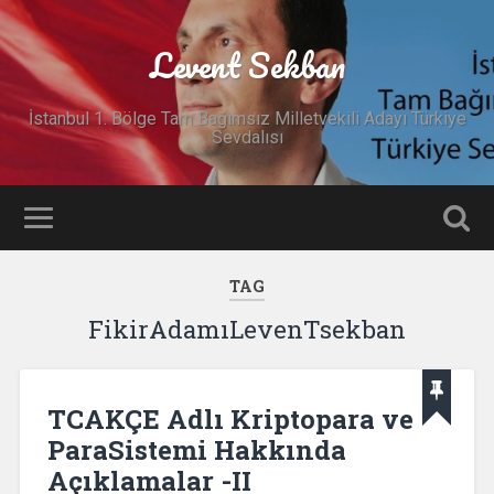
Levent Sekban
İstanbul 1. Bölge Tam Bağımsız Milletvekili Adayı Türkiye
Sevdalısı
TAG
FikirAdamıLevenTsekban
TCAKÇE Adlı Kriptopara ve
ParaSistemi Hakkında
Açıklamalar -II