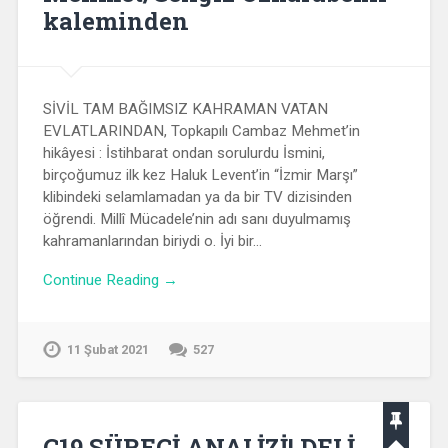
kaleminden
SİVİL TAM BAĞIMSIZ KAHRAMAN VATAN
EVLATLARINDAN, Topkapılı Cambaz Mehmet’in
hikâyesi : İstihbarat ondan sorulurdu İsmini,
birçoğumuz ilk kez Haluk Levent’in “İzmir Marşı”
klibindeki selamlamadan ya da bir TV dizisinden
öğrendi. Millî Mücadele’nin adı sanı duyulmamış
kahramanlarından biriydi o. İyi bir…
Continue Reading →
11 Şubat 2021
527
C19 SÜRECİ ANALİZİ! DELİ