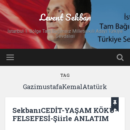
Levent Sekban
İstanbul 1. Bölge Tam Bağımsız Milletvekili Adayı Türkiye
Sevdalısı
TAG
GazimustafaKemalAtatürk
SekbanıCEDİT-YAŞAM KÖKÜ-
FELSEFESİ-Şiirle ANLATIM