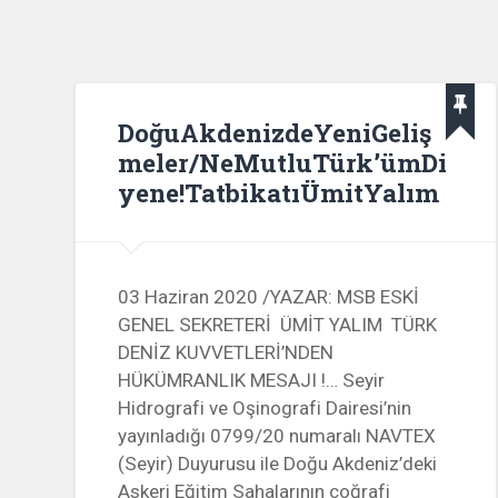
DoğuAkdenizdeYeniGeliş
meler/NeMutluTürk’ümDi
yene!TatbikatıÜmitYalım
03 Haziran 2020 /YAZAR: MSB ESKİ
GENEL SEKRETERİ ÜMİT YALIM TÜRK
DENİZ KUVVETLERİ’NDEN
HÜKÜMRANLIK MESAJI !… Seyir
Hidrografi ve Oşinografi Dairesi’nin
yayınladığı 0799/20 numaralı NAVTEX
(Seyir) Duyurusu ile Doğu Akdeniz’deki
Askeri Eğitim Sahalarının coğrafi