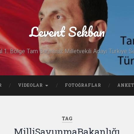
Levent Sekban
ul 1. Bölge Tam Bağımsız Milletvekili Adayı Türkiye Se
R
VIDEOLAR
FOTOĞRAFLAR
ANKET
TAG
MilliSavunmaBakanlığı