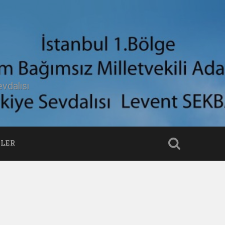
vdalısı
LER