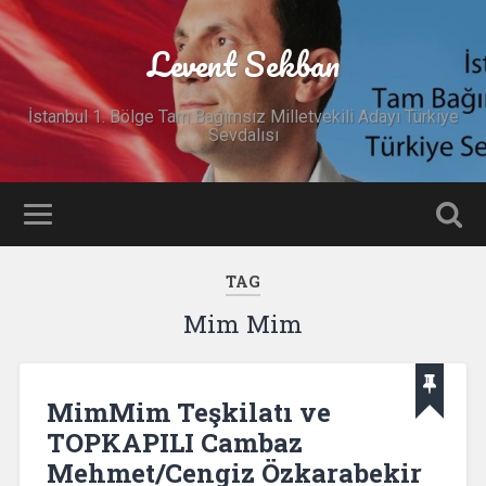
Levent Sekban
İstanbul 1. Bölge Tam Bağımsız Milletvekili Adayı Türkiye
Sevdalısı
TAG
Mim Mim
MimMim Teşkilatı ve
TOPKAPILI Cambaz
Mehmet/Cengiz Özkarabekir