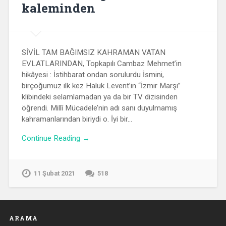
kaleminden
SİVİL TAM BAĞIMSIZ KAHRAMAN VATAN
EVLATLARINDAN, Topkapılı Cambaz Mehmet’in
hikâyesi : İstihbarat ondan sorulurdu İsmini,
birçoğumuz ilk kez Haluk Levent’in “İzmir Marşı”
klibindeki selamlamadan ya da bir TV dizisinden
öğrendi. Millî Mücadele’nin adı sanı duyulmamış
kahramanlarından biriydi o. İyi bir…
Continue Reading →
11 Şubat 2021
518
ARAMA