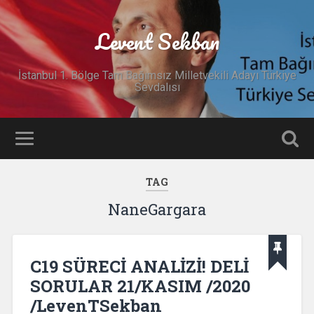
Levent Sekban
İstanbul 1. Bölge Tam Bağımsız Milletvekili Adayı Türkiye
Sevdalısı
TAG
NaneGargara
C19 SÜRECİ ANALİZİ! DELİ
SORULAR 21/KASIM /2020
/LevenTSekban