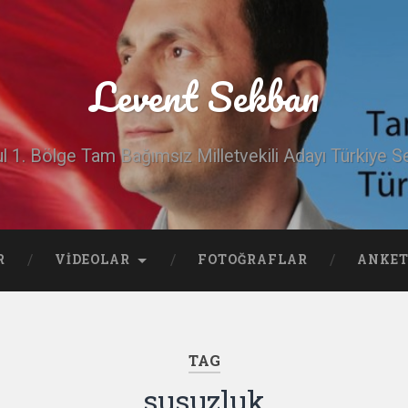
Levent Sekban
ul 1. Bölge Tam Bağımsız Milletvekili Adayı Türkiye Se
R
VIDEOLAR
FOTOĞRAFLAR
ANKET
TAG
susuzluk