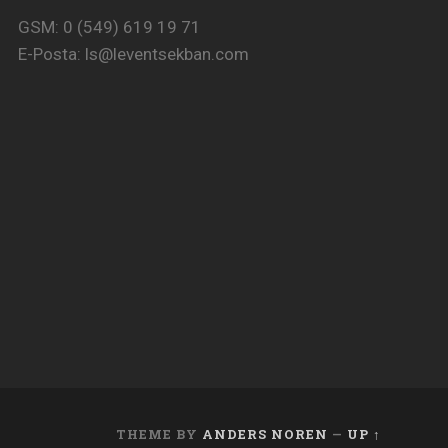
GSM: 0 (549) 619 19 71
E-Posta:
ls@leventsekban.com
THEME BY
ANDERS NOREN
—
UP ↑