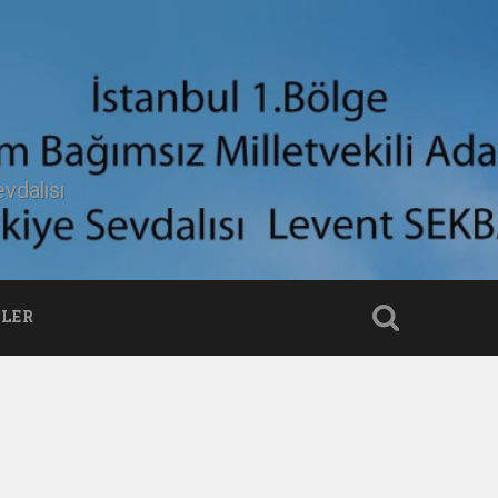
vdalısı
LER