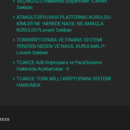
SEÇİM2023 Hakkında Düşünceler /Levent
Sekban
ATAKÜLTÜRYUVASI PLATFORMU-KURULDU-
KİMLER NE -NEREDE NASIL NE AMAÇLA
KURULDU?Levent Sekban
TÜRKKRİPTOPARA VE FİNANS SİSTEMİ
YENİDEN NEDEN VE NASIL KURULMALI?-
Levent Sekban
TCAKÇE Adlı Kriptopara ve ParaSistemi
Hakkında Açıklamalar -II
TCAKCE-TÜRK MİLLİ KRİPTOPARA SİSTEMİ
HAKKINDA
RESS