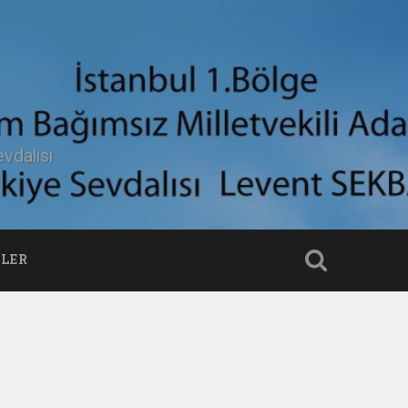
vdalısı
LER