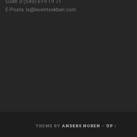
GSM: 0 (549) 619 19 71
E-Posta:
ls@leventsekban.com
THEME BY
ANDERS NOREN
—
UP ↑