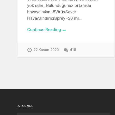
yok edin.. Bulunduğunuz ortamda
havaya sıkın. #VirüsSavar
HavaArındırıcıSprey -50 ml…
Continue Reading →
22 Kasım 2020
415
ARAMA