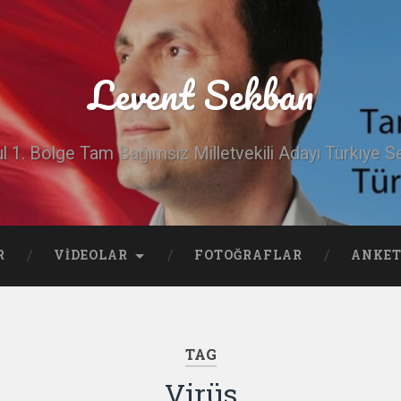
Levent Sekban
ul 1. Bölge Tam Bağımsız Milletvekili Adayı Türkiye Se
R
VIDEOLAR
FOTOĞRAFLAR
ANKET
TAG
Virüs