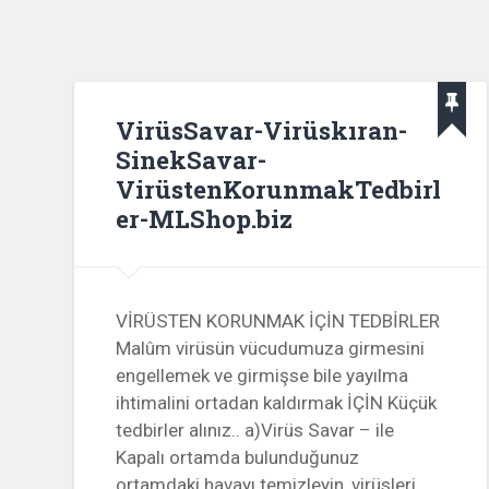
VirüsSavar-Virüskıran-
SinekSavar-
VirüstenKorunmakTedbirl
er-MLShop.biz
VİRÜSTEN KORUNMAK İÇİN TEDBİRLER
Malûm virüsün vücudumuza girmesini
engellemek ve girmişse bile yayılma
ihtimalini ortadan kaldırmak İÇİN Küçük
tedbirler alınız.. a)Virüs Savar – ile
Kapalı ortamda bulunduğunuz
ortamdaki havayı temizleyin ,virüsleri