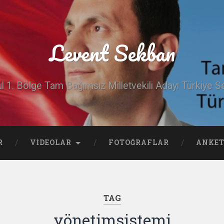
Levent Sekban
ul 1. Bölge Tam Bağımsız Milletvekili Adayı Türkiye Se
R
VIDEOLAR
FOTOĞRAFLAR
ANKET
TAG
yönetimsistemi