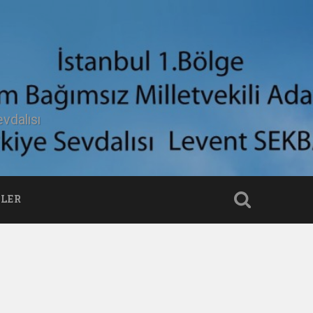
vdalısı
LER