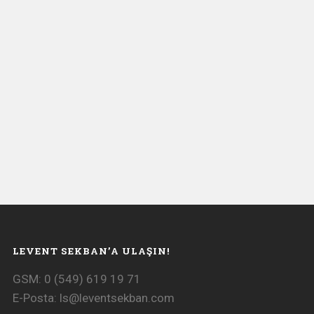
LEVENT SEKBAN’A ULAŞIN!
GSM: 0 (549) 619 19 71
E-Posta:
ls@leventsekban.com