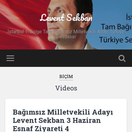
Levent Sekban
İstanbul 1. Bölge Tam Bağımsız Milletvekili Adayı Türkiye
Sevdalısı
BIÇIM
Videos
Bağımsız Milletvekili Adayı
Levent Sekban 3 Haziran
Esnaf Ziyareti 4