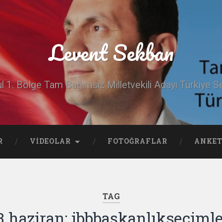
Levent Sekban
ul 1. Bölge Tam Bağımsız Milletvekili Adayı Türkiye Se
R
VIDEOLAR
FOTOĞRAFLAR
ANKET
TAG
3 haziran; ibbbaşkanlıkseçimle