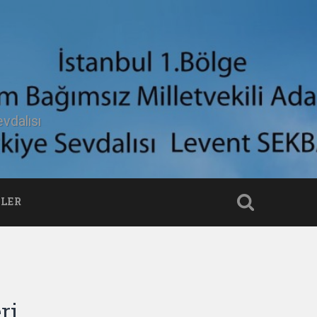
vdalısı
LER
ri