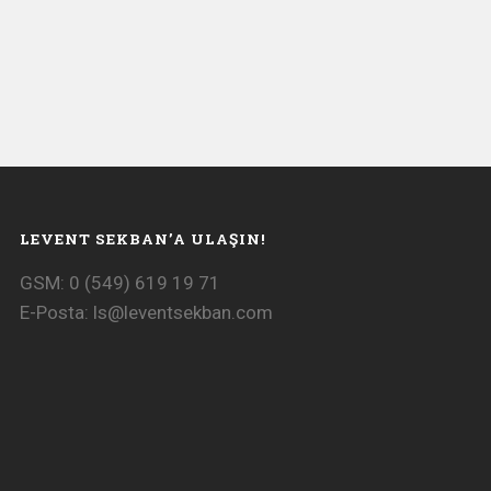
LEVENT SEKBAN’A ULAŞIN!
GSM: 0 (549) 619 19 71
E-Posta:
ls@leventsekban.com