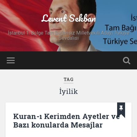
Levent Sekban
İstanbul 1. Bölge Tam Bağımsız Milletvekili Adayı Türkiye
Sevdalısı
TAG
İyilik
Kuran-ı Kerimden Ayetler ve
Bazı konularda Mesajlar