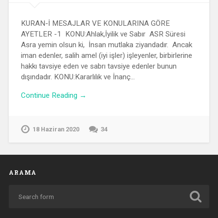
KURAN-İ MESAJLAR VE KONULARINA GÖRE
AYETLER -1 KONU:Ahlak,İyilik ve Sabır ASR Süresi
Asra yemin olsun ki, İnsan mutlaka ziyandadır. Ancak
iman edenler, salih amel (iyi işler) işleyenler, birbirlerine
hakkı tavsiye eden ve sabrı tavsiye edenler bunun
dışındadır. KONU:Kararlılık ve İnanç…
Continue Reading →
18 Haziran 2020
34
ARAMA