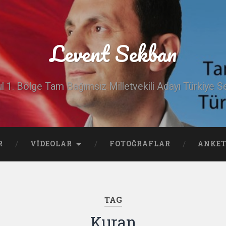
Levent Sekban
ul 1. Bölge Tam Bağımsız Milletvekili Adayı Türkiye Se
R
VIDEOLAR
FOTOĞRAFLAR
ANKET
TAG
Kuran