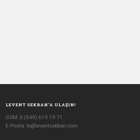
LEVENT SEKBAN’A ULAŞIN!
GSM: 0 (549) 619 19 71
E-Posta:
ls@leventsekban.com