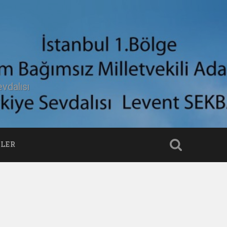
vdalısı
LER