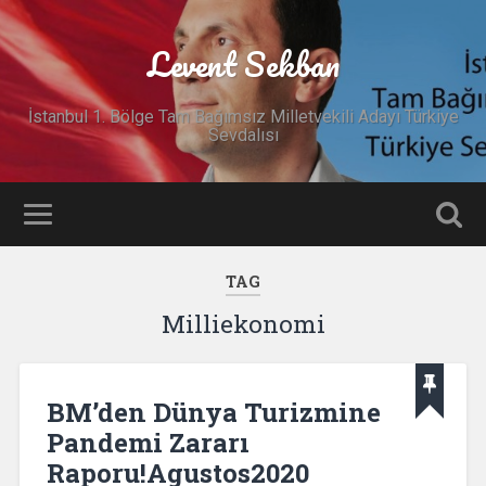
Levent Sekban
İstanbul 1. Bölge Tam Bağımsız Milletvekili Adayı Türkiye
Sevdalısı
TAG
Milliekonomi
BM’den Dünya Turizmine
Pandemi Zararı
Raporu!Agustos2020