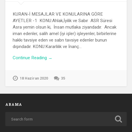
KURAN-İ MESAJLAR VE KONULARINA GÖRE
AYETLER -1 KONU:Ahlak,İyilik ve Sabır ASR Süresi
Asra yemin olsun ki, İnsan mutlaka ziyandadır. Ancak
iman edenler, salih amel (iyi işler) işleyenler, birbirlerine
hakkı tavsiye eden ve sabrı tavsiye edenler bunun
dışındadır. KONU:Kararlılık ve İnanç…
Continue Reading →
18 Haziran 2020
35
ARAMA