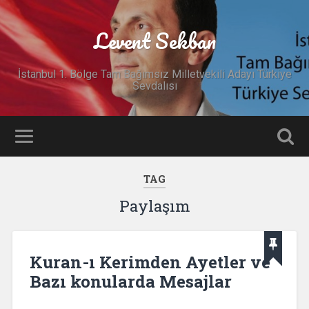
Levent Sekban
İstanbul 1. Bölge Tam Bağımsız Milletvekili Adayı Türkiye
Sevdalısı
TAG
Paylaşım
Kuran-ı Kerimden Ayetler ve
Bazı konularda Mesajlar