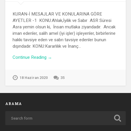
KURAN-İ MESAJLAR VE KONULARINA GÖRE
AYETLER -1 KONU:Ahlak,İyilik ve Sabır ASR Süresi
Asra yemin olsun ki, İnsan mutlaka ziyandadır. Ancak
iman edenler, salih amel (iyi işler) işleyenler, birbirlerine
hakkı tavsiye eden ve sabrı tavsiye edenler bunun
dışındadır. KONU:Kararlılık ve İnanç…
Continue Reading →
18 Haziran 2020
35
ARAMA