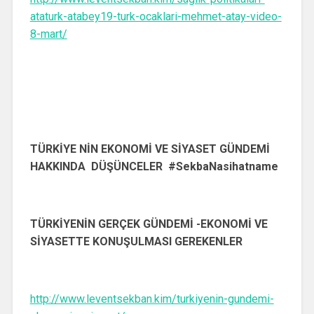
ataturk-atabey19-turk-ocaklari-mehmet-atay-video-
8-mart/
TÜRKİYE NİN EKONOMİ VE SİYASET GÜNDEMİ
HAKKINDA DÜŞÜNCELER #SekbaNasihatname
TÜRKİYENİN GERÇEK GÜNDEMİ -EKONOMİ VE
SİYASETTE KONUŞULMASI GEREKENLER
http://www.leventsekban.kim/turkiyenin-gundemi-