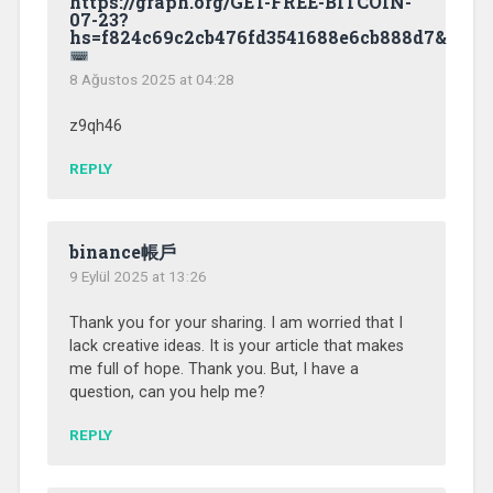
https://graph.org/GET-FREE-BITCOIN-
07-23?
hs=f824c69c2cb476fd3541688e6cb888d7&
8 Ağustos 2025 at 04:28
z9qh46
REPLY
binance帳戶
9 Eylül 2025 at 13:26
Thank you for your sharing. I am worried that I
lack creative ideas. It is your article that makes
me full of hope. Thank you. But, I have a
question, can you help me?
REPLY