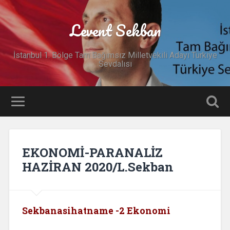
Levent Sekban
İstanbul 1. Bölge Tam Bağımsız Milletvekili Adayı Türkiye
Sevdalısı
EKONOMİ-PARANALİZ
HAZİRAN 2020/L.Sekban
Sekbanasihatname -2 Ekonomi