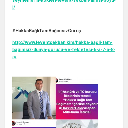
seymenlerin-kokleri-levent-sekban-ailesi-soyu-
i/
#HakkaBağlıTamBağımsızGörüş
http://www.leventsekban.kim/hakka-bagli-tam-
bagimsiz-dunya-gorusu-ve-felsefesi-6-a-7-a-8-
a/