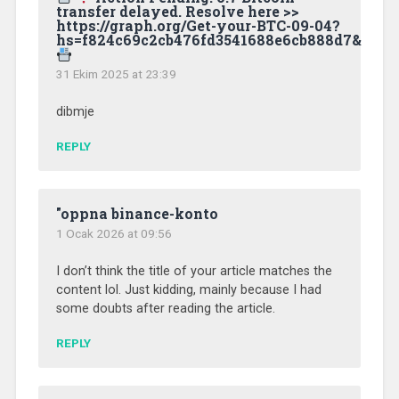
transfer delayed. Resolve here >>
https://graph.org/Get-your-BTC-09-04?
hs=f824c69c2cb476fd3541688e6cb888d7&
31 Ekim 2025 at 23:39
dibmje
REPLY
"oppna binance-konto
1 Ocak 2026 at 09:56
I don’t think the title of your article matches the
content lol. Just kidding, mainly because I had
some doubts after reading the article.
REPLY