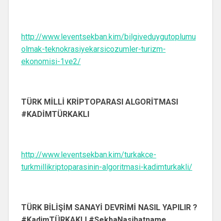
http://www.leventsekban.kim/bilgiveduygutoplumu
olmak-teknokrasiyekarsicozumler-turizm-
ekonomisi-1ve2/
TÜRK MİLLİ KRİPTOPARASI ALGORİTMASI
#KADİMTÜRKAKLI
http://www.leventsekban.kim/turkakce-
turkmillikriptoparasinin-algoritmasi-kadimturkakli/
TÜRK BİLİŞİM SANAYİ DEVRİMİ NASIL YAPILIR ?
#KadimTÜRKAKLI #SekbaNasihatname