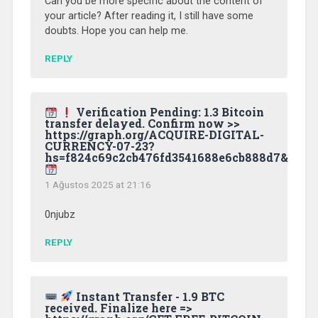
Can you be more specific about the content of
your article? After reading it, I still have some
doubts. Hope you can help me.
REPLY
Verification Pending: 1.3 Bitcoin
transfer delayed. Confirm now >>
https://graph.org/ACQUIRE-DIGITAL-
CURRENCY-07-23?
hs=f824c69c2cb476fd3541688e6cb888d7&
1 Ağustos 2025 at 21:16
0njubz
REPLY
Instant Transfer - 1.9 BTC
received. Finalize here =>