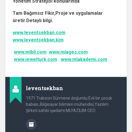
Yönetim Stratejisi konularında
Tam Bağımsız Fikir,Proje ve uygulamalar
üretir.Detaylı bilgi.
www.leventsekban.com
www.leventsekban.kim
www.mlbil.com
www.mlages.com
www.jewelturk.com
www.mlakademi.com
leventsekban
1971 Trabzon Sürmene doğumlu Evli bir çocuk
babası ,Bilgisayar bilimleri mühendisi,Yazılım
Şirketi sahibi işadamı MLYAZILIM-CEO