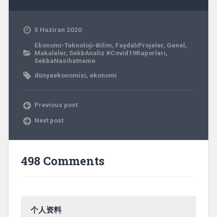
5 Haziran 2020
Ekonomi-Teknoloji-Bilim
,
FaydalıProjeler
,
Genel
,
Makaleler
,
SekbAnaliz #Covid19Raporları
,
SekbaNasihatname
dünyaekonomisi
,
ekonomi
Previous post
Next post
498 Comments
个人资料