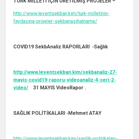
TÜRK MİLLETİ İÇİN ÜRETİLMİŞ PROJELER –
http://www.leventsekban.kim/turk-milletinin-
faydasina-projeler-sekbanasihatname/
COVID19 SekbAnaliz RAPORLARI -Sağlık
http://www.leventsekban.kim/sekbanaliz-27-
mayis-covid19-raporu-videoanaliz-4-seri-2-
video/
31 MAYIS VideoRapor .
SAĞLIK POLİTİKALARI -Mehmet ATAY
http://www.leventsekban.kim/saglik-politikalari-